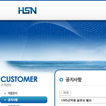
LNG선박용 글로브 밸브